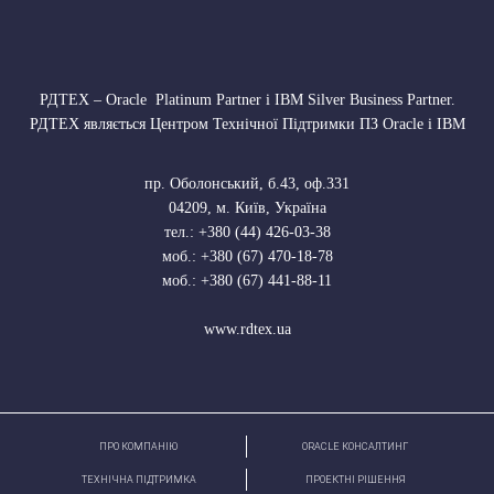
РДТЕХ – Oracle Platinum Partner і IBM Silver Business Partner.
РДТЕХ являється Центром Технічної Підтримки ПЗ Oracle і IBM
пр. Оболонський, б.43, оф.331
04209
,
м. Київ, Україна
тел.:
+380 (44) 426-03-38
моб.:
+380 (67) 470-18-78
моб.:
+380 (67) 441-88-11
www.rdtex.ua
ПРО КОМПАНІЮ
ORACLE КОНСАЛТИНГ
ТЕХНІЧНА ПІДТРИМКА
ПРОЕКТНІ РІШЕННЯ