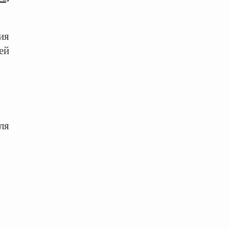
ия
ей
ля