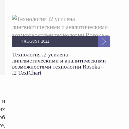
4 AUGUST 2022
Технология i2 усилена
лингвистическими и аналитическими
возможностями технологии Rosoka –
i2 TextChart
 и
их
об
е,