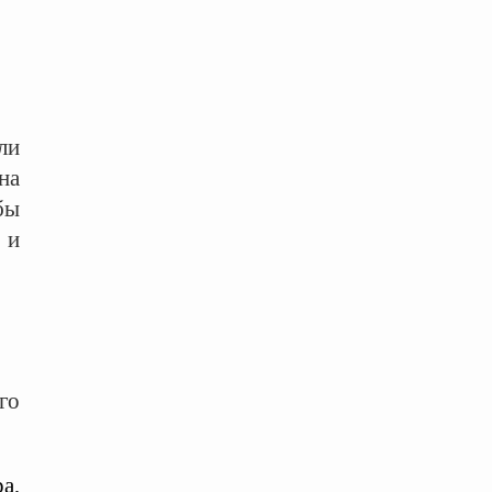
ли
на
бы
 и
го
а,