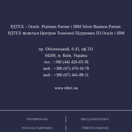
РДТЕХ – Oracle Platinum Partner і IBM Silver Business Partner.
РДТЕХ являється Центром Технічної Підтримки ПЗ Oracle і IBM
пр. Оболонський, б.43, оф.331
04209
,
м. Київ, Україна
тел.:
+380 (44) 426-03-38
моб.:
+380 (67) 470-18-78
моб.:
+380 (67) 441-88-11
www.rdtex.ua
ПРО КОМПАНІЮ
ORACLE КОНСАЛТИНГ
ТЕХНІЧНА ПІДТРИМКА
ПРОЕКТНІ РІШЕННЯ