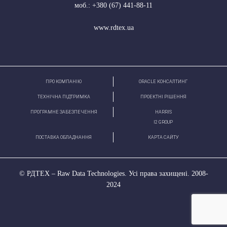
моб.:
+380 (67) 441-88-11
www.rdtex.ua
ПРО КОМПАНІЮ
ORACLE КОНСАЛТИНГ
ТЕХНІЧНА ПІДТРИМКА
ПРОЕКТНІ РІШЕННЯ
ПРОГРАМНЕ ЗАБЕЗПЕЧЕННЯ
HARRIS
І2 GROUP
ПОСТАВКА ОБЛАДНАННЯ
КАРТА САЙТУ
© РДТЕХ – Raw Data Technologies. Усі права захищені. 2008-
2024