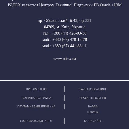
РДТЕХ являється Центром Технічної Підтримки ПЗ Oracle і IBM
пр. Оболонський, б.43, оф.331
04209
,
м. Київ, Україна
тел.:
+380 (44) 426-03-38
моб.:
+380 (67) 470-18-78
моб.:
+380 (67) 441-88-11
www.rdtex.ua
ПРО КОМПАНІЮ
ORACLE КОНСАЛТИНГ
ТЕХНІЧНА ПІДТРИМКА
ПРОЕКТНІ РІШЕННЯ
ПРОГРАМНЕ ЗАБЕЗПЕЧЕННЯ
HARRIS
І2 GROUP
ПОСТАВКА ОБЛАДНАННЯ
КАРТА САЙТУ