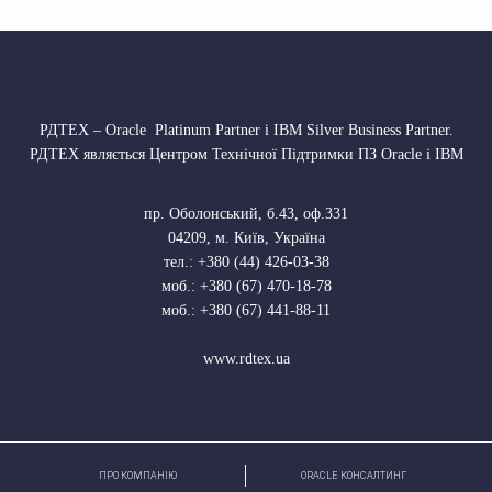
РДТЕХ – Oracle Platinum Partner і IBM Silver Business Partner.
РДТЕХ являється Центром Технічної Підтримки ПЗ Oracle і IBM
пр. Оболонський, б.43, оф.331
04209
,
м. Київ, Україна
тел.:
+380 (44) 426-03-38
моб.:
+380 (67) 470-18-78
моб.:
+380 (67) 441-88-11
www.rdtex.ua
ПРО КОМПАНІЮ
ORACLE КОНСАЛТИНГ