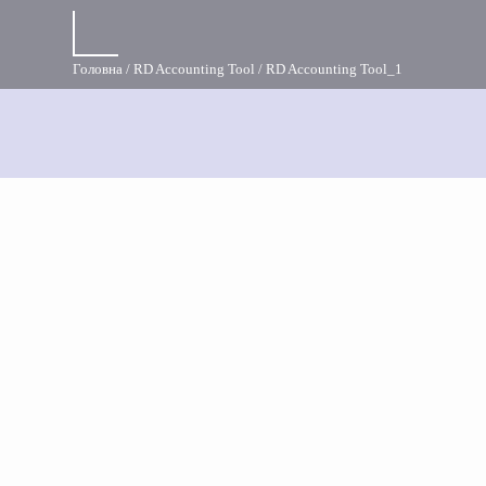
Головна
RD Accounting Tool
RD Accounting Tool_1