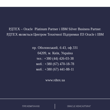
РДТЕХ – Oracle Platinum Partner і IBM Silver Business Partner.
РДТЕХ являється Центром Технічної Підтримки ПЗ Oracle і IBM
пр. Оболонський, б.43, оф.331
04209
,
м. Київ, Україна
тел.:
+380 (44) 426-03-38
моб.:
+380 (67) 470-18-78
моб.:
+380 (67) 441-88-11
www.rdtex.ua
ПРО КОМПАНІЮ
ORACLE КОНСАЛТИНГ