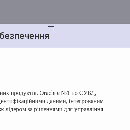
абезпечення
тних продуктів. Oracle є №1 по СУБД,
ідентифікаційними даними, інтегрованим
ож лідером за рішеннями для управління