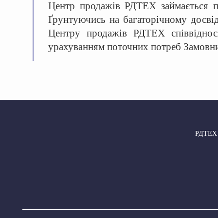
Центр продажів РДТЕХ займається по
Ґрунтуючись на багаторічному досвіді
Центру продажів РДТЕХ співвідносят
урахуванням поточних потреб Замовник
РДТЕХ –