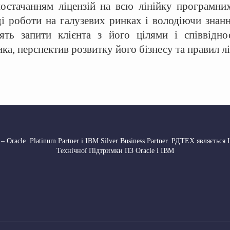
стачанням ліцензій на всю лінійку програмних 
 роботи на галузевих ринках і володіючи знання
ь запити клієнта з його цілями і співвіднос
а, перспектив розвитку його бізнесу та правил л
 Oracle Platinum Partner і IBM Silver Business Partner. РДТЕХ являється
Технічної Підтримки ПЗ Oracle і IBM