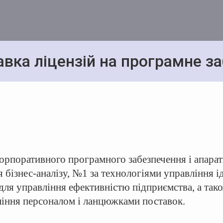
авка ліцензій на програмне з
корпоративного програмного забезпечення і апара
я бізнес-аналізу, №1 за технологіями управління 
 для управління ефективністю підприємства, а так
ління персоналом і ланцюжками поставок.